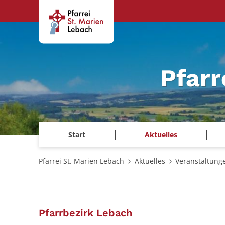
Zum Inhalt springen
Pfarr
Start
Aktuelles
Pfarrei St. Marien Lebach
Aktuelles
Veranstaltung
:
Pfarrbezirk Lebach