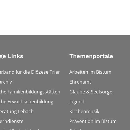
ge Links
Themenportale
erband für die Diözese Trier
Arbeiten im Bistum
rchiv
Ehrenamt
che Familienbildungsstätten
Glaube & Seelsorge
sche Erwachsenenbildung
Jugend
eratung Lebach
Kirchenmusik
Lerndienste
Prävention im Bistum