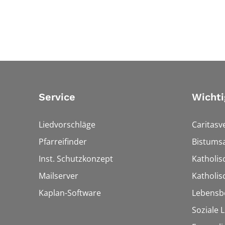
Service
Wichti
Liedvorschläge
Caritasv
Pfarreifinder
Bistumsa
Inst. Schutzkonzept
Katholis
Mailserver
Katholi
Kaplan-Software
Lebensb
Soziale 