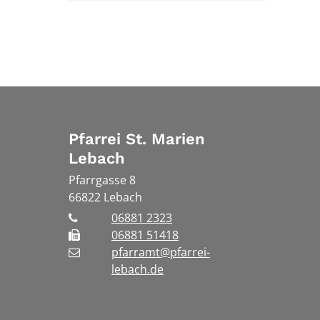
Pfarrei St. Marien
Lebach
Pfarrgasse 8
66822
Lebach
06881 2323
06881 51418
pfarramt@pfarrei-
lebach.de