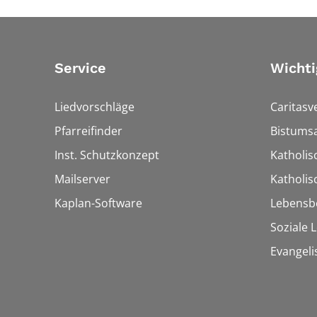
Service
Wichti
Liedvorschläge
Caritasv
Pfarreifinder
Bistumsa
Inst. Schutzkonzept
Katholis
Mailserver
Katholi
Kaplan-Software
Lebensb
Soziale 
Evangeli