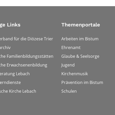
ge Links
Themenportale
erband für die Diözese Trier
Arbeiten im Bistum
rchiv
Ehrenamt
che Familienbildungsstätten
Glaube & Seelsorge
sche Erwachsenenbildung
Jugend
eratung Lebach
Kirchenmusik
Lerndienste
Prävention im Bistum
sche Kirche Lebach
Schulen