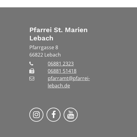
Pfarrei St. Marien
Lebach
Pfarrgasse 8
66822
Lebach
06881 2323
06881 51418
pfarramt@pfarrei-
lebach.de
Bistum Trier auf Instragram
Bistum Trier auf Facebook
Bistum Trier auf You