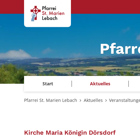
Zum Inhalt springen
Pfarr
Start
Aktuelles
Pfarrei St. Marien Lebach
Aktuelles
Veranstaltung
:
Kirche Maria Königin Dörsdorf