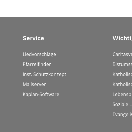
Service
Wichti
Liedvorschläge
Caritasv
Pfarreifinder
Bistumsa
Inst. Schutzkonzept
Katholis
Mailserver
Katholi
Kaplan-Software
Lebensb
Soziale 
Evangeli