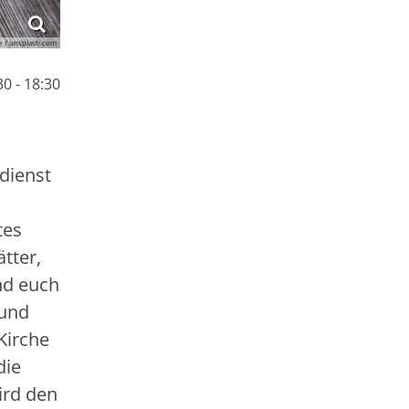
e / unsplash.com
0 - 18:30
sdienst
tes
ätter,
nd euch
 und
Kirche
die
ird den