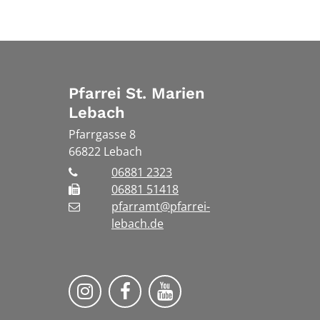
Pfarrei St. Marien
Lebach
Pfarrgasse 8
66822
Lebach
06881 2323
06881 51418
pfarramt@pfarrei-
lebach.de
Bistum Trier auf Instragram
Bistum Trier auf Facebook
Bistum Trier auf You