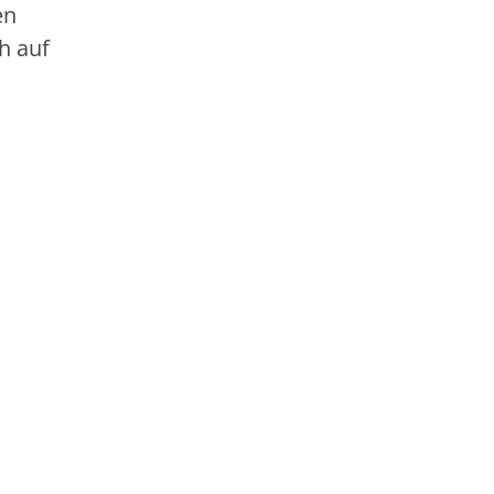
en
h auf