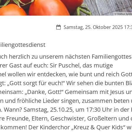
© Markus Spisk
Datum:
Samstag, 25. Oktober 2025 17:3
liengottesdienst
 euch herzlich zu unserem nächsten Familiengotte
rer Gast auf euch: Sir Puschel, das mutige
l wollen wir entdecken, wie bunt und reich Got
gt: „Gott sorgt für euch!“ Wir sehen die bunten Bl
meinsam: „Danke, Gott!“ Gemeinsam mit Jesus u
n und fröhliche Lieder singen, zusammen beten
en. Wann? Samstag, 25.10.25, um 17:30 Uhr in der 
re Freunde, Eltern, Geschwister, Großeltern und 
illkommen! Der Kinderchor „Kreuz & Quer Kids“ w