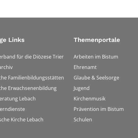
ge Links
Themenportale
erband für die Diözese Trier
Arbeiten im Bistum
rchiv
Ehrenamt
che Familienbildungsstätten
Glaube & Seelsorge
sche Erwachsenenbildung
Jugend
eratung Lebach
Kirchenmusik
Lerndienste
Prävention im Bistum
sche Kirche Lebach
Schulen